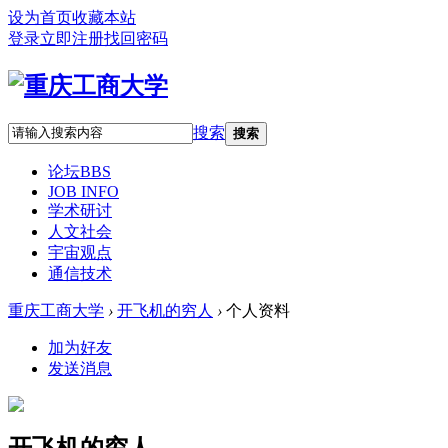
设为首页
收藏本站
登录
立即注册
找回密码
搜索
搜索
论坛
BBS
JOB INFO
学术研讨
人文社会
宇宙观点
通信技术
重庆工商大学
›
开飞机的穷人
›
个人资料
加为好友
发送消息
开飞机的穷人