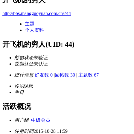
http://bbs.mangguoyuan.com.cn/?44
主题
个人资料
开飞机的穷人
(UID: 44)
邮箱状态
未验证
视频认证
未认证
统计信息
好友数 0
|
回帖数 30
|
主题数 67
性别
保密
生日
-
活跃概况
用户组
中级会员
注册时间
2015-10-28 11:59